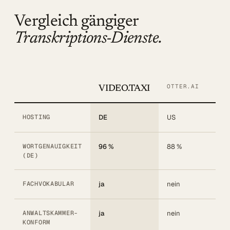
Vergleich gängiger
Transkriptions-Dienste.
OTTER.AI
TRI
VIDEO.TAXI
HOSTING
DE
US
UK/
WORTGENAUIGKEIT
96 %
88 %
92 
(DE)
FACHVOKABULAR
ja
nein
begr
ANWALTSKAMMER-
ja
nein
nein
KONFORM