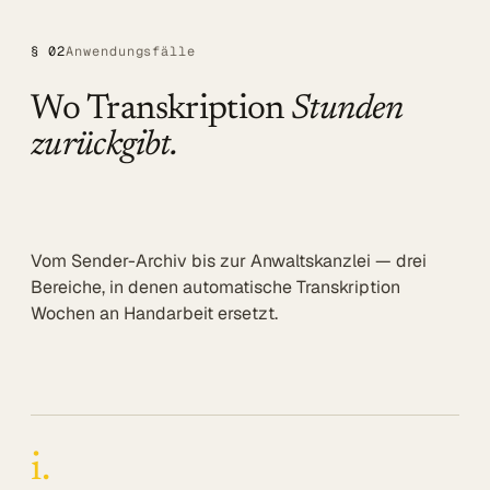
Referenzen
§ 02
Anwendungsfälle
Mehr
Wo Transkription
Stunden
BLOG
zurückgibt.
UNTERNEHMEN
Über uns
Referenzen
Vom Sender-Archiv bis zur Anwaltskanzlei — drei
Bereiche, in denen automatische Transkription
Blog
Wochen an Handarbeit ersetzt.
SERVICE
DSGVO
Barrierefreiheit
i.
Kontakt