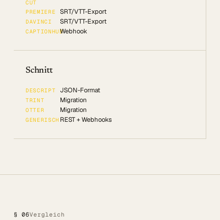
CUT
SRT/VTT-Export
PREMIERE
SRT/VTT-Export
DAVINCI
Webhook
CAPTIONHUB
Schnitt
JSON-Format
DESCRIPT
Migration
TRINT
Migration
OTTER
REST + Webhooks
GENERISCH
§ 06
Vergleich