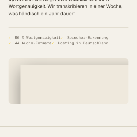
Alle Lösungen
Wortgenauigkeit. Wir transkribieren in einer Woche,
was händisch ein Jahr dauert.
Öffentlicher Sektor
SITZUNGSBETRIEB DIGITAL
✓
96 % Wortgenauigkeit
✓
Sprecher-Erkennung
✓
44 Audio-Formate
✓
Hosting in Deutschland
LÖSUNGEN
Summaries
Voice AI Agents
Live-Untertitelung
Transkription
MEHR
Barrierefreiheit
Über uns