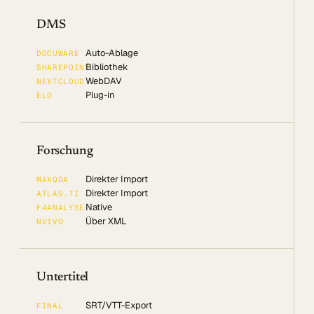
DMS
Auto-Ablage
DOCUWARE
Bibliothek
SHAREPOINT
WebDAV
NEXTCLOUD
Plug-in
ELO
Forschung
Direkter Import
MAXQDA
Direkter Import
ATLAS.TI
Native
F4ANALYSE
Über XML
NVIVO
Untertitel
SRT/VTT-Export
FINAL