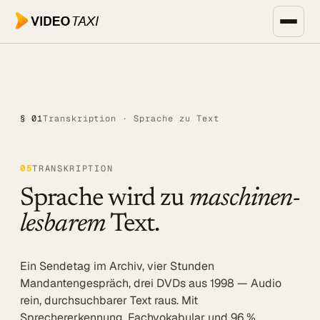
Zum Hauptinhalt springen
Unternehmen, Events & Medien
SPEECH DIALOG
§ 01
Transkription · Sprache zu Text
EVENTS & MEDIEN
SPEECH Events
0
5
TRANSKRIPTION
Live-Untertitelung
Sprache wird zu
maschinen-
Livestreaming
lesbarem
Text.
UNTERNEHMEN
Transkription
Ein Sendetag im Archiv, vier Stunden
Mandantengespräch, drei DVDs aus 1998 — Audio
Translator
rein, durchsuchbarer Text raus. Mit
Sprechererkennung, Fachvokabular und 96 %