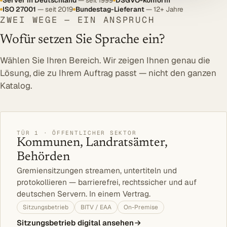
Server in Deutschland
— seit 1999
DSGVO-konform
ISO 27001
— seit 2019
Bundestag-Lieferant
— 12+ Jahre
BLOG
ZWEI WEGE — EIN ANSPRUCH
UNTERNEHMEN
Wofür setzen Sie Sprache ein?
Über uns
Wählen Sie Ihren Bereich. Wir zeigen Ihnen genau die
Referenzen
Lösung, die zu Ihrem Auftrag passt — nicht den ganzen
Katalog.
Blog
SERVICE
DSGVO
TÜR 1 · ÖFFENTLICHER SEKTOR
Barrierefreiheit
Kommunen, Landratsämter,
Behörden
Kontakt
Gremiensitzungen streamen, untertiteln und
protokollieren — barrierefrei, rechtssicher und auf
deutschen Servern. In einem Vertrag.
Log In
Sitzungsbetrieb
BITV / EAA
On-Premise
Sitzungsbetrieb digital ansehen
Beratung