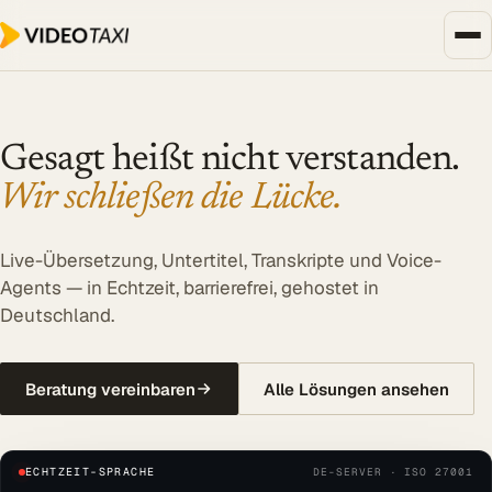
Zum Hauptinhalt springen
Unternehmen, Events & Medien
SPEECH DIALOG
Gesagt heißt nicht verstanden.
EVENTS & MEDIEN
Wir schließen die Lücke.
SPEECH Events
Live-Untertitelung
Live-Übersetzung, Untertitel, Transkripte und Voice-
Agents — in Echtzeit, barrierefrei, gehostet in
Livestreaming
Deutschland.
UNTERNEHMEN
Transkription
Beratung vereinbaren
Alle Lösungen ansehen
Translator
Alle Lösungen
ECHTZEIT-SPRACHE
DE-SERVER · ISO 27001