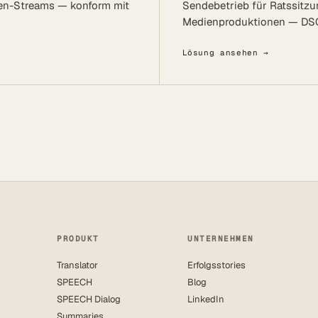
den-Streams — konform mit
Sendebetrieb für Ratssit
Medienproduktionen — DSG
Lösung ansehen →
PRODUKT
UNTERNEHMEN
Translator
Erfolgsstories
SPEECH
Blog
SPEECH Dialog
LinkedIn
Summaries