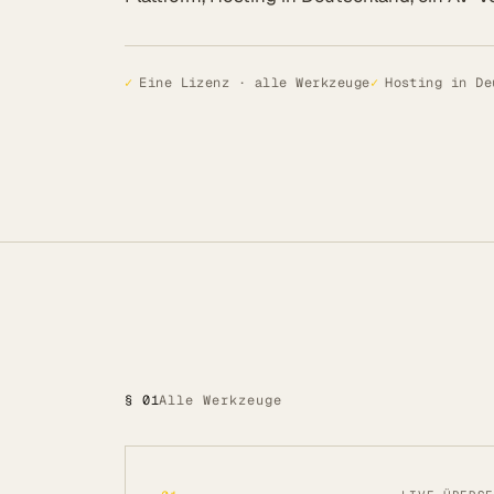
Referenzen
✓
Eine Lizenz · alle Werkzeuge
✓
Hosting in De
Mehr
BLOG
UNTERNEHMEN
Über uns
Referenzen
Blog
SERVICE
DSGVO
§ 01
Alle Werkzeuge
Barrierefreiheit
Kontakt