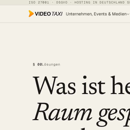
Zum Hauptinhalt springen
ISO 27001 · DSGVO · HOSTING IN DEUTSCHLAND S
Unternehmen, Events & Medien
Unternehmen, Events & Medien
SPEECH DIALOG
EVENTS & MEDIEN
§ 00
Lösungen
SPEECH Events
Was ist h
Live-Untertitelung
Livestreaming
UNTERNEHMEN
Raum ges
Transkription
Translator