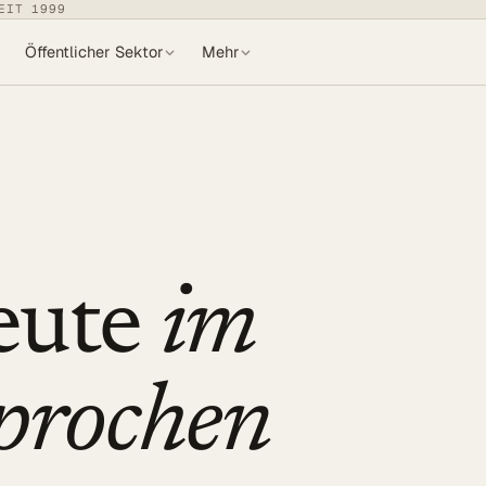
EIT 1999
Öffentlicher Sektor
Mehr
eute
im
prochen