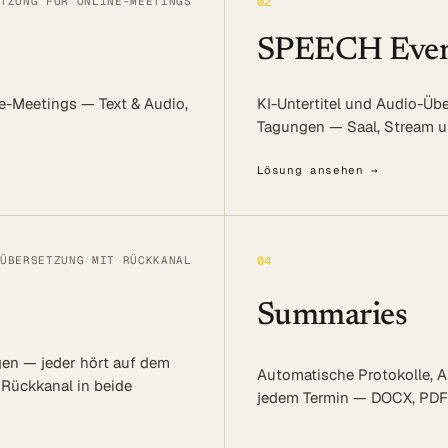
TZUNG FÜR ONLINE-MEETINGS
02
SPEECH Even
Log in
ne-Meetings — Text & Audio,
KI-Untertitel und Audio-Üb
Beratung
Tagungen — Saal, Stream 
Lösung ansehen →
ÜBERSETZUNG MIT RÜCKKANAL
04
Summaries
en — jeder hört auf dem
Automatische Protokolle, 
 Rückkanal in beide
jedem Termin — DOCX, PDF 