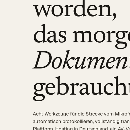
worden,
Alle Lösungen
Öffentlicher Sektor
das mor
SITZUNGSBETRIEB DIGITAL
LÖSUNGEN
Dokumen
Summaries
Voice AI Agents
gebrauch
Live-Untertitelung
Transkription
MEHR
Barrierefreiheit
Acht Werkzeuge für die Strecke vom Mikrof
automatisch protokollieren, vollständig tran
Über uns
Plattform, Hosting in Deutschland, ein AV-Ve