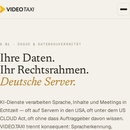
Zum Hauptinhalt springen
Unternehmen, Events & Medien
SPEECH DIALOG
§ 01 · DSGVO & DATENSOUVERÄNITÄT
EVENTS & MEDIEN
Ihre Daten.
SPEECH Events
Live-Untertitelung
Ihr Rechts­rahmen.
Livestreaming
Deutsche Server.
UNTERNEHMEN
Transkription
KI-Dienste verarbeiten Sprache, Inhalte und Meetings in
Translator
Echtzeit — oft auf Servern in den USA, oft unter dem US
CLOUD Act, oft ohne dass Auftraggeber davon wissen.
Alle Lösungen
VIDEO.TAXI trennt konsequent: Spracherkennung,