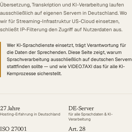
Übersetzung, Transkription und KI-Verarbeitung laufen
Öffentlicher Sektor
ausschließlich auf eigenen Servern in Deutschland. Wo
SITZUNGSBETRIEB DIGITAL
wir für Streaming-Infrastruktur US-Cloud einsetzen,
LÖSUNGEN
schließt IP-Filterung den Zugriff auf Nutzerdaten aus.
Summaries
Wer KI-Sprachdienste einsetzt, trägt Verantwortung für
Voice AI Agents
die Daten der Sprechenden. Diese Seite zeigt, warum
Live-Untertitelung
Sprachverarbeitung ausschließlich auf deutschen Servern
stattfinden sollte — und wie VIDEO.TAXI das für alle KI-
Transkription
Kernprozesse sicherstellt.
MEHR
Barrierefreiheit
Über uns
27 Jahre
DE-Server
Referenzen
Hosting-Erfahrung in Deutschland
für alle Sprachdaten & KI-
Verarbeitung
ISO 27001
Art. 28
Mehr