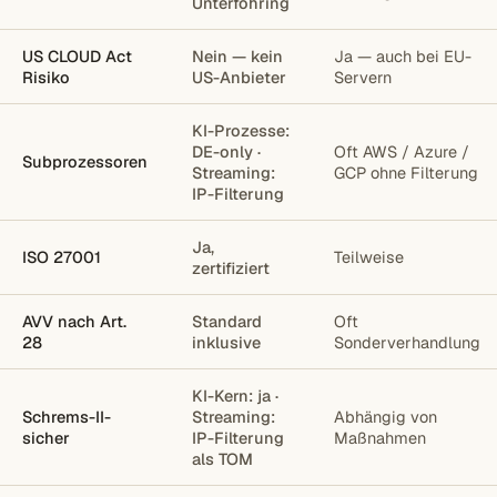
Unterföhring
US CLOUD Act
Nein — kein
Ja — auch bei EU-
Risiko
US-Anbieter
Servern
KI-Prozesse:
DE-only ·
Oft AWS / Azure /
Subprozessoren
Streaming:
GCP ohne Filterung
IP-Filterung
Ja,
ISO 27001
Teilweise
zertifiziert
AVV nach Art.
Standard
Oft
28
inklusive
Sonderverhandlung
KI-Kern: ja ·
Schrems-II-
Streaming:
Abhängig von
sicher
IP-Filterung
Maßnahmen
als TOM