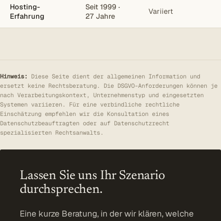
Hosting-
Seit 1999 ·
Variiert
Erfahrung
27 Jahre
Hinweis:
Diese Seite dient der allgemeinen Information und
ersetzt keine Rechtsberatung. Die DSGVO-Anforderungen können je
nach Verarbeitungskontext, Unternehmenstyp und eingesetzten
Systemen variieren. Für eine verbindliche rechtliche
Einschätzung empfehlen wir die Konsultation eines
Datenschutzbeauftragten oder auf Datenschutzrecht
spezialisierten Rechtsanwalts.
Lassen Sie uns Ihr Szenario
durchsprechen.
Eine kurze Beratung, in der wir klären, welche