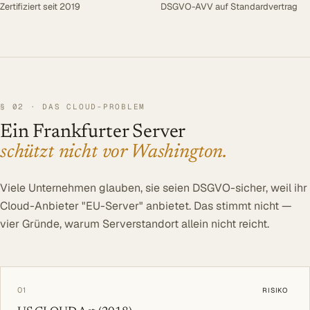
Zertifiziert seit 2019
DSGVO-AVV auf Standardvertrag
BLOG
UNTERNEHMEN
Über uns
Referenzen
§ 02 · DAS CLOUD-PROBLEM
Blog
Ein Frankfurter Server
SERVICE
schützt nicht vor Washington.
DSGVO
Viele Unternehmen glauben, sie seien DSGVO-sicher, weil ihr
Barrierefreiheit
Cloud-Anbieter "EU-Server" anbietet. Das stimmt nicht —
Kontakt
vier Gründe, warum Serverstandort allein nicht reicht.
Log In
01
RISIKO
Beratung