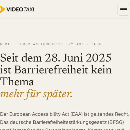
Zum Hauptinhalt springen
Unternehmen, Events & Medien
SPEECH DIALOG
§ 01 · EUROPEAN ACCESSIBILITY ACT · BFSG
EVENTS & MEDIEN
Seit dem 28. Juni 2025
SPEECH Events
Live-Untertitelung
ist Barrierefreiheit kein
Livestreaming
Thema
UNTERNEHMEN
mehr für später.
Transkription
Translator
Der European Accessibility Act (EAA) ist geltendes Recht.
Alle Lösungen
Das deutsche Barrierefreiheitsstärkungs­gesetz (BFSG)