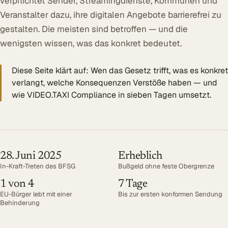
verpflichtet Sender, Streamingdienste, Kommunen und
Öffentlicher Sektor
Veranstalter dazu, ihre digitalen Angebote barrierefrei zu
gestalten. Die meisten sind betroffen — und die
SITZUNGSBETRIEB DIGITAL
wenigsten wissen, was das konkret bedeutet.
LÖSUNGEN
Summaries
Diese Seite klärt auf: Wen das Gesetz trifft, was es konkret
Voice AI Agents
verlangt, welche Konsequenzen Verstöße haben — und
wie VIDEO.TAXI Compliance in sieben Tagen umsetzt.
Live-Untertitelung
Transkription
MEHR
Barrierefreiheit
28. Juni 2025
Erheblich
In-Kraft-Treten des BFSG
Bußgeld ohne feste Obergrenze
Über uns
1 von 4
7 Tage
EU-Bürger lebt mit einer
Bis zur ersten konformen Sendung
Referenzen
Behinderung
Mehr