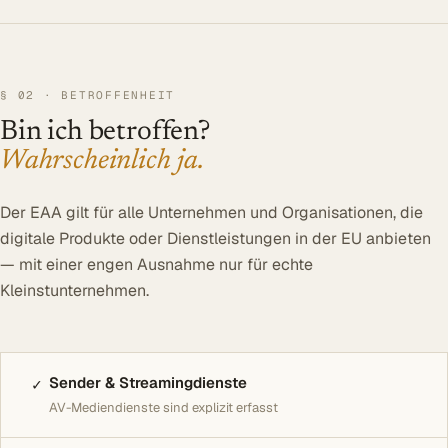
BLOG
UNTERNEHMEN
Über uns
§ 02 · BETROFFENHEIT
Bin ich betroffen?
Referenzen
Wahrscheinlich ja.
Blog
SERVICE
Der EAA gilt für alle Unternehmen und Organisationen, die
DSGVO
digitale Produkte oder Dienstleistungen in der EU anbieten
— mit einer engen Ausnahme nur für echte
Barrierefreiheit
Kleinstunternehmen.
Kontakt
Sender & Streamingdienste
✓
Log In
AV-Mediendienste sind explizit erfasst
Beratung