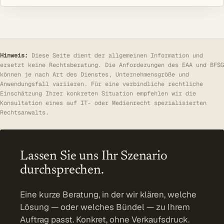
Hinweis:
Diese Seite dient der allgemeinen Information und
ersetzt keine Rechtsberatung. Die Anforderungen des EAA und BFSG
können je nach Art des Dienstes, Unternehmensgröße und
Anwendungsfall variieren. Für eine verbindliche rechtliche
Einschätzung Ihrer konkreten Situation empfehlen wir die
Konsultation eines auf IT- oder Medienrecht spezialisierten
Rechtsanwalts.
Lassen Sie uns Ihr Szenario
durchsprechen.
Eine kurze Beratung, in der wir klären, welche
Lösung — oder welches Bündel — zu Ihrem
Auftrag passt. Konkret, ohne Verkaufsdruck.