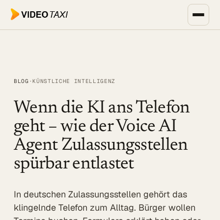
Zum Hauptinhalt springen
Unternehmen, Events & Medien
SPEECH DIALOG
BLOG
·
KÜNSTLICHE INTELLIGENZ
EVENTS & MEDIEN
SPEECH Events
Wenn die KI ans Telefon
geht – wie der Voice AI
Live-Untertitelung
Agent Zulassungsstellen
Livestreaming
spürbar entlastet
UNTERNEHMEN
Transkription
In deutschen Zulassungsstellen gehört das
Translator
klingelnde Telefon zum Alltag. Bürger wollen