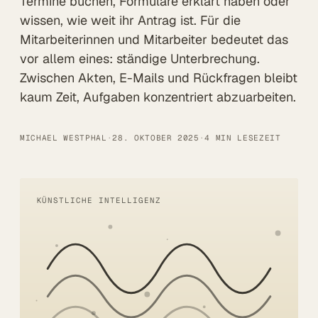
Termine buchen, Formulare erklärt haben oder
Alle Lösungen
wissen, wie weit ihr Antrag ist. Für die
Mitarbeiterinnen und Mitarbeiter bedeutet das
Öffentlicher Sektor
vor allem eines: ständige Unterbrechung.
Zwischen Akten, E-Mails und Rückfragen bleibt
SITZUNGSBETRIEB DIGITAL
kaum Zeit, Aufgaben konzentriert abzuarbeiten.
LÖSUNGEN
Summaries
MICHAEL WESTPHAL
·
28. OKTOBER 2025
·
4 MIN LESEZEIT
Voice AI Agents
Live-Untertitelung
KÜNSTLICHE INTELLIGENZ
Transkription
MEHR
Barrierefreiheit
Über uns