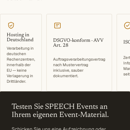
Hosting in
Deutschland
DSGVO-konform · AVV
IS
Art. 28
Verarbeitung in
deutschen
Zert
Rechenzentren,
Auftragsverarbeitungsvertrag
Inf
innerhalb der
nach Mustervertrag
Ma
EU — keine
inklusive, sauber
sei
Verlagerung in
dokumentiert.
Drittländer.
Testen Sie SPEECH Events an
Ihrem eigenen Event-Material.
Schicken Sie uns eine Aufzeichnung oder