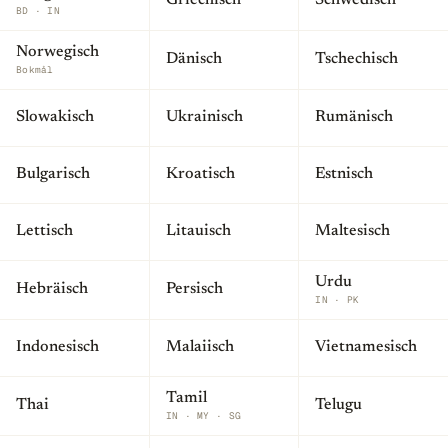
Griechisch
Schwedisch
BD · IN
Norwegisch
Dänisch
Tschechisch
Bokmål
Slowakisch
Ukrainisch
Rumänisch
Bulgarisch
Kroatisch
Estnisch
Lettisch
Litauisch
Maltesisch
Urdu
Hebräisch
Persisch
IN · PK
Indonesisch
Malaiisch
Vietnamesisch
Tamil
Thai
Telugu
IN · MY · SG