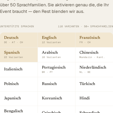
über 50 Sprachfamilien. Sie aktivieren genau die, die Ihr
Event braucht — den Rest blenden wir aus.
UNTERSTÜTZTE SPRACHEN
116 VARIANTEN · 50+ SPRACHFAMILIEN
Deutsch
Englisch
Französisch
DE · AT · CH
12 Varianten
FR · CH
Spanisch
Arabisch
Chinesisch
22 Varianten
16 Varianten
Mandarin · Kant.
Portugiesisch
Niederländisch
Italienisch
BR · PT
NL · BE
Polnisch
Russisch
Türkisch
Japanisch
Koreanisch
Hindi
Bengalisch