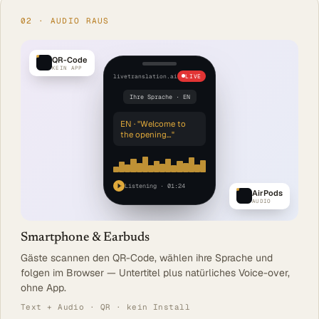
02 · AUDIO RAUS
QR-Code
KEIN APP
livetranslation.ai
LIVE
Ihre Sprache · EN
EN · "Welcome to
the opening…"
Listening · 01:24
AirPods
AUDIO
Smartphone & Earbuds
Gäste scannen den QR-Code, wählen ihre Sprache und
folgen im Browser — Untertitel plus natürliches Voice-over,
ohne App.
Text + Audio · QR · kein Install