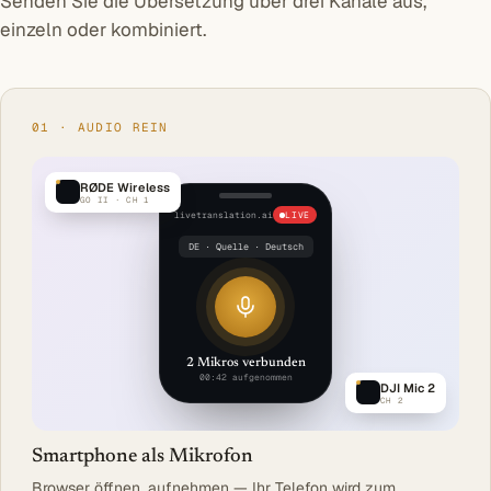
Senden Sie die Übersetzung über drei Kanäle aus,
einzeln oder kombiniert.
01 · AUDIO REIN
RØDE Wireless
GO II · CH 1
livetranslation.ai
LIVE
DE · Quelle · Deutsch
2 Mikros verbunden
00:42 aufgenommen
DJI Mic 2
CH 2
Smartphone als Mikrofon
Browser öffnen, aufnehmen — Ihr Telefon wird zum