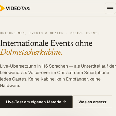
Zum Hauptinhalt springen
Unternehmen, Events & Medien
UNTERNEHMEN, EVENTS & MEDIEN · SPEECH EVENTS
SPEECH DIALOG
Internationale Events ohne
EVENTS & MEDIEN
SPEECH Events
Dolmetscherkabine.
Live-Untertitelung
Live-Übersetzung in 116 Sprachen — als Untertitel auf der
Livestreaming
Leinwand, als Voice-over im Ohr, auf dem Smartphone
jedes Gastes. Keine Kabine, kein Empfänger, keine
UNTERNEHMEN
Hardware.
Transkription
Translator
Live-Test am eigenen Material
Was es ersetzt
Alle Lösungen