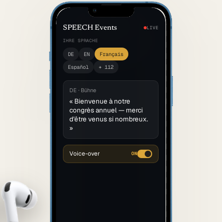
Öffentlicher Sektor
SPEECH Events
LIVE
SITZUNGSBETRIEB DIGITAL
IHRE SPRACHE
LÖSUNGEN
DE
EN
Français
Summaries
Español
+ 112
Voice AI Agents
DE · Bühne
Live-Untertitelung
« Bienvenue à notre
congrès annuel — merci
Transkription
d'être venus si nombreux.
»
MEHR
Barrierefreiheit
Voice-over
ON
Über uns
Referenzen
Mehr