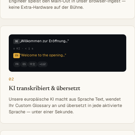
Engineer speist den Main-Out in unser Browser-Ingest —
keine Extra-Hardware auf der Bühne.
„Willkommen zur Eröffnung…"
DE
↓ KI · < 1 s
"Welcome to the opening…"
EN
FR
ES
中文
+112
02
KI transkribiert & übersetzt
Unsere europäische KI macht aus Sprache Text, wendet
Ihr Custom Glossary an und übersetzt in jede aktivierte
Sprache — unter einer Sekunde.