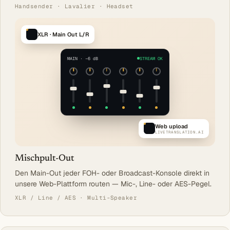
Handsender · Lavalier · Headset
XLR · Main Out L/R
MAIN · −6 dB
STREAM OK
Web upload
LIVETRANSLATION.AI
Mischpult-Out
Den Main-Out jeder FOH- oder Broadcast-Konsole direkt in
unsere Web-Plattform routen — Mic-, Line- oder AES-Pegel.
XLR / Line / AES · Multi-Speaker