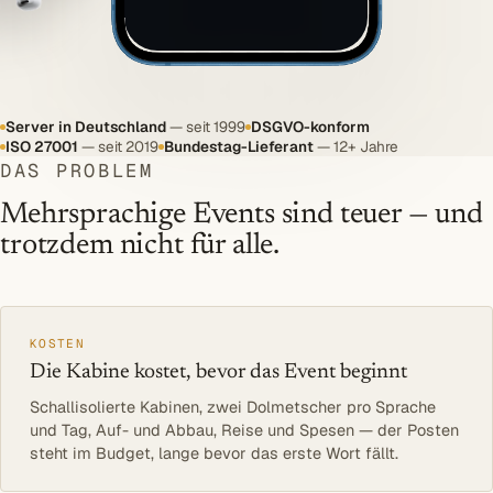
BLOG
UNTERNEHMEN
Über uns
Server in Deutschland
— seit 1999
DSGVO-konform
Referenzen
ISO 27001
— seit 2019
Bundestag-Lieferant
— 12+ Jahre
DAS PROBLEM
Blog
Mehrsprachige Events sind teuer — und
SERVICE
trotzdem nicht für alle.
DSGVO
Barrierefreiheit
Kontakt
KOSTEN
Die Kabine kostet, bevor das Event beginnt
Schallisolierte Kabinen, zwei Dolmetscher pro Sprache
und Tag, Auf- und Abbau, Reise und Spesen — der Posten
Log In
steht im Budget, lange bevor das erste Wort fällt.
Beratung