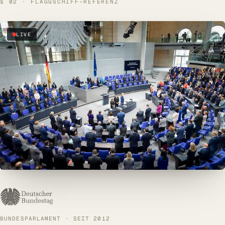
§ 02 · FLAGGSCHIFF-REFERENZ
BLOG
UNTERNEHMEN
LIVE
Über uns
Referenzen
Blog
SERVICE
DSGVO
Barrierefreiheit
Kontakt
Log In
BUNDESPARLAMENT · SEIT 2012
Beratung