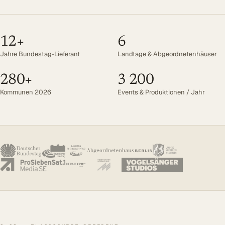
Öffentlicher Sektor
SITZUNGSBETRIEB DIGITAL
12+
6
LÖSUNGEN
Jahre Bundestag-Lieferant
Landtage & Abgeordnetenhäuser
Summaries
280+
3 200
Voice AI Agents
Kommunen 2026
Events & Produktionen / Jahr
Live-Untertitelung
Transkription
MEHR
Barrierefreiheit
Über uns
Referenzen
Mehr