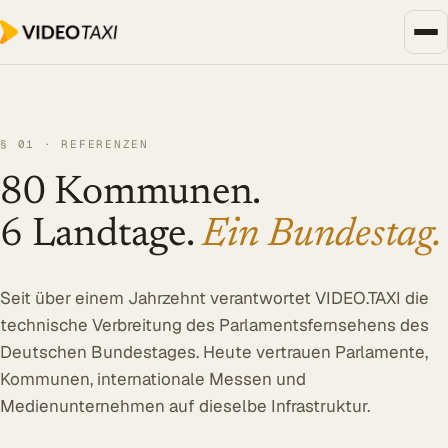
Zum Hauptinhalt springen
Unternehmen, Events & Medien
SPEECH DIALOG
§ 01 · REFERENZEN
EVENTS & MEDIEN
80 Kommunen.
SPEECH Events
6 Landtage.
Ein Bundestag.
Live-Untertitelung
Livestreaming
Seit über einem Jahrzehnt verantwortet VIDEO.TAXI die
UNTERNEHMEN
technische Verbreitung des Parlamentsfernsehens des
Transkription
Deutschen Bundestages. Heute vertrauen Parlamente,
Translator
Kommunen, internationale Messen und
Medienunternehmen auf dieselbe Infrastruktur.
Alle Lösungen