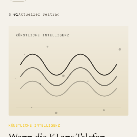
Alle Lösungen
§ 01
Aktueller Beitrag
Öffentlicher Sektor
SITZUNGSBETRIEB DIGITAL
KÜNSTLICHE INTELLIGENZ
LÖSUNGEN
Summaries
Voice AI Agents
Live-Untertitelung
Transkription
MEHR
Barrierefreiheit
KÜNSTLICHE INTELLIGENZ
Über uns