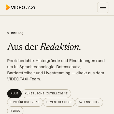
Zum Hauptinhalt springen
Unternehmen, Events & Medien
§ 00
Blog
SPEECH DIALOG
Aus der
Redaktion.
EVENTS & MEDIEN
SPEECH Events
Praxisberichte, Hintergründe und Einordnungen rund
Live-Untertitelung
um KI-Sprachtechnologie, Datenschutz,
Barrierefreiheit und Livestreaming — direkt aus dem
Livestreaming
VIDEO.TAXI-Team.
UNTERNEHMEN
Transkription
ALLE
KÜNSTLICHE INTELLIGENZ
LIVEÜBERSETZUNG
LIVESTREAMING
DATENSCHUTZ
Translator
VIDEO