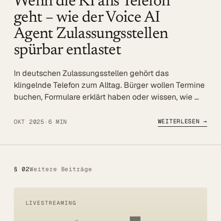
Wenn die KI ans Telefon
Referenzen
geht – wie der Voice AI
Agent Zulassungsstellen
Mehr
spürbar entlastet
BLOG
In deutschen Zulassungsstellen gehört das
UNTERNEHMEN
klingelnde Telefon zum Alltag. Bürger wollen Termine
Über uns
buchen, Formulare erklärt haben oder wissen, wie …
Referenzen
WEITERLESEN →
OKT 2025
·
6 MIN
Blog
SERVICE
DSGVO
§ 02
Weitere Beiträge
Barrierefreiheit
LIVESTREAMING
Kontakt