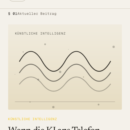
Alle Lösungen
§ 01
Aktueller Beitrag
Öffentlicher Sektor
SITZUNGSBETRIEB DIGITAL
KÜNSTLICHE INTELLIGENZ
LÖSUNGEN
Summaries
Voice AI Agents
Live-Untertitelung
Transkription
MEHR
Barrierefreiheit
KÜNSTLICHE INTELLIGENZ
Über uns