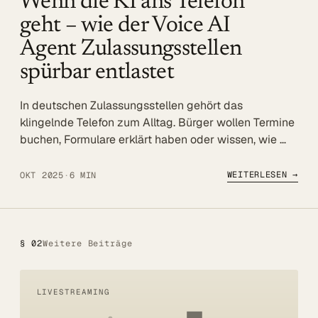
Wenn die KI ans Telefon
Referenzen
geht – wie der Voice AI
Agent Zulassungsstellen
Mehr
spürbar entlastet
BLOG
In deutschen Zulassungsstellen gehört das
UNTERNEHMEN
klingelnde Telefon zum Alltag. Bürger wollen Termine
Über uns
buchen, Formulare erklärt haben oder wissen, wie …
Referenzen
WEITERLESEN →
OKT 2025
·
6 MIN
Blog
SERVICE
DSGVO
§ 02
Weitere Beiträge
Barrierefreiheit
LIVESTREAMING
Kontakt