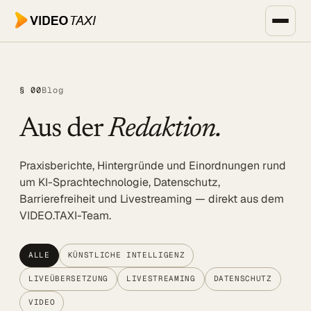
Zum Hauptinhalt springen
Unternehmen, Events & Medien
§ 00
Blog
SPEECH DIALOG
Aus der
Redaktion.
EVENTS & MEDIEN
SPEECH Events
Praxisberichte, Hintergründe und Einordnungen rund
Live-Untertitelung
um KI-Sprachtechnologie, Datenschutz,
Barrierefreiheit und Livestreaming — direkt aus dem
Livestreaming
VIDEO.TAXI-Team.
UNTERNEHMEN
Transkription
ALLE
KÜNSTLICHE INTELLIGENZ
LIVEÜBERSETZUNG
LIVESTREAMING
DATENSCHUTZ
Translator
VIDEO