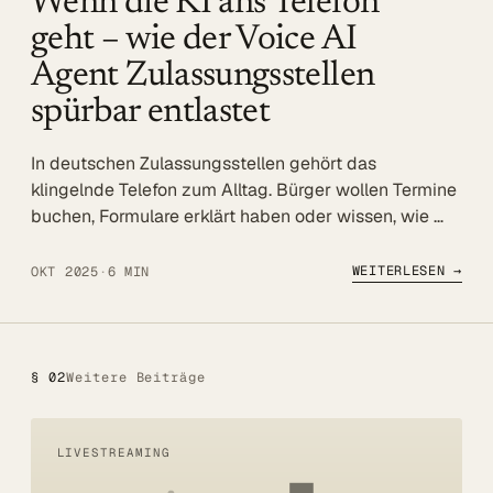
Wenn die KI ans Telefon
Referenzen
geht – wie der Voice AI
Agent Zulassungsstellen
Mehr
spürbar entlastet
BLOG
In deutschen Zulassungsstellen gehört das
UNTERNEHMEN
klingelnde Telefon zum Alltag. Bürger wollen Termine
Über uns
buchen, Formulare erklärt haben oder wissen, wie …
Referenzen
WEITERLESEN →
OKT 2025
·
6 MIN
Blog
SERVICE
DSGVO
§ 02
Weitere Beiträge
Barrierefreiheit
LIVESTREAMING
Kontakt