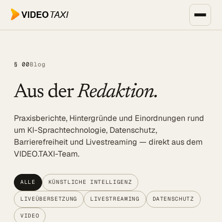
Zum Hauptinhalt springen
Unternehmen, Events & Medien
§ 00
Blog
SPEECH DIALOG
Aus der
Redaktion.
EVENTS & MEDIEN
SPEECH Events
Praxisberichte, Hintergründe und Einordnungen rund
Live-Untertitelung
um KI-Sprachtechnologie, Datenschutz,
Barrierefreiheit und Livestreaming — direkt aus dem
Livestreaming
VIDEO.TAXI-Team.
UNTERNEHMEN
Transkription
ALLE
KÜNSTLICHE INTELLIGENZ
LIVEÜBERSETZUNG
LIVESTREAMING
DATENSCHUTZ
Translator
VIDEO