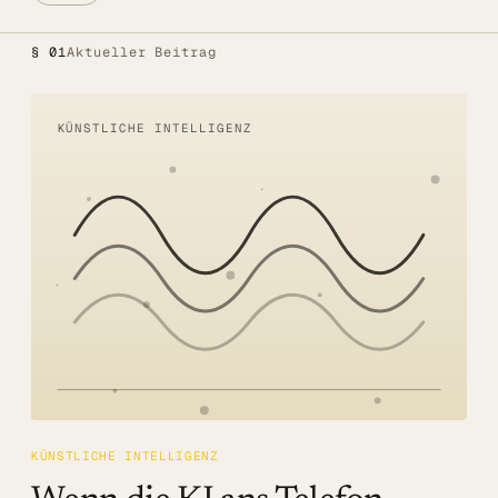
Alle Lösungen
§ 01
Aktueller Beitrag
Öffentlicher Sektor
SITZUNGSBETRIEB DIGITAL
KÜNSTLICHE INTELLIGENZ
LÖSUNGEN
Summaries
Voice AI Agents
Live-Untertitelung
Transkription
MEHR
Barrierefreiheit
KÜNSTLICHE INTELLIGENZ
Über uns