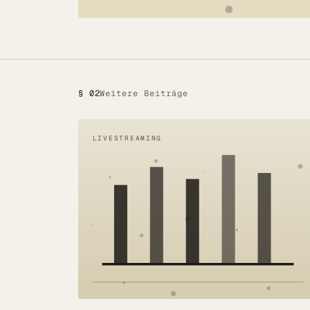
Referenzen
Mehr
BLOG
§ 02
Weitere Beiträge
UNTERNEHMEN
Über uns
LIVESTREAMING
Referenzen
Blog
SERVICE
DSGVO
Barrierefreiheit
Kontakt