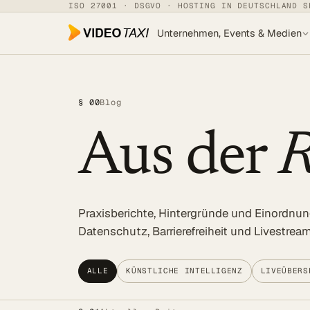
Zum Hauptinhalt springen
ISO 27001 · DSGVO · HOSTING IN DEUTSCHLAND S
Unternehmen, Events & Medien
Unternehmen, Events & Medien
§ 00
Blog
SPEECH DIALOG
Aus der
R
EVENTS & MEDIEN
SPEECH Events
Live-Untertitelung
Praxisberichte, Hintergründe und Einordnu
Livestreaming
Datenschutz, Barrierefreiheit und Livestre
UNTERNEHMEN
Transkription
ALLE
KÜNSTLICHE INTELLIGENZ
LIVEÜBERS
Translator