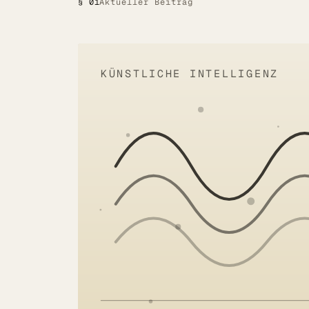
§ 01
Aktueller Beitrag
Alle Lösungen
Öffentlicher Sektor
KÜNSTLICHE INTELLIGENZ
SITZUNGSBETRIEB DIGITAL
LÖSUNGEN
Summaries
Voice AI Agents
Live-Untertitelung
Transkription
MEHR
Barrierefreiheit
Über uns