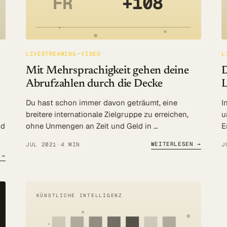
FR
+108
LIVESTREAMING
VIDEO
L
Mit Mehrsprachigkeit gehen deine
D
Abrufzahlen durch die Decke
L
Du hast schon immer davon geträumt, eine
I
breitere internationale Zielgruppe zu erreichen,
u
nd
ohne Unmengen an Zeit und Geld in …
E
WEITERLESEN →
JUL 2021
·
4 MIN
J
 →
KÜNSTLICHE INTELLIGENZ