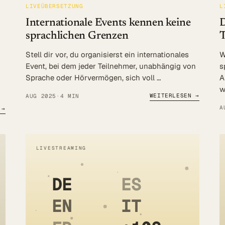
LIVEÜBERSETZUNG
L
Internationale Events kennen keine
D
sprachlichen Grenzen
T
Log in
Stell dir vor, du organisierst ein internationales
W
Beratung
Event, bei dem jeder Teilnehmer, unabhängig von
s
Sprache oder Hörvermögen, sich voll …
A
w
WEITERLESEN →
AUG 2025
·
4 MIN
A
 →
LIVESTREAMING
DE
ES
EN
IT