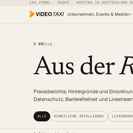
Zum Hauptinhalt springen
ISO 27001 · DSGVO · HOSTING IN DEUTSCHLAND S
Unternehmen, Events & Medien
Unternehmen, Events & Medien
§ 00
Blog
SPEECH DIALOG
Aus der
R
EVENTS & MEDIEN
SPEECH Events
Live-Untertitelung
Praxisberichte, Hintergründe und Einordnu
Livestreaming
Datenschutz, Barrierefreiheit und Livestre
UNTERNEHMEN
Transkription
ALLE
KÜNSTLICHE INTELLIGENZ
LIVEÜBERS
Translator