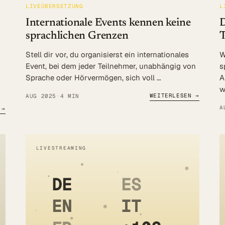
LIVEÜBERSETZUNG
L
Internationale Events kennen keine
D
sprachlichen Grenzen
T
Log in
Stell dir vor, du organisierst ein internationales
W
Beratung
Event, bei dem jeder Teilnehmer, unabhängig von
s
Sprache oder Hörvermögen, sich voll …
A
w
WEITERLESEN →
AUG 2025
·
4 MIN
A
 →
LIVESTREAMING
DE
ES
EN
IT