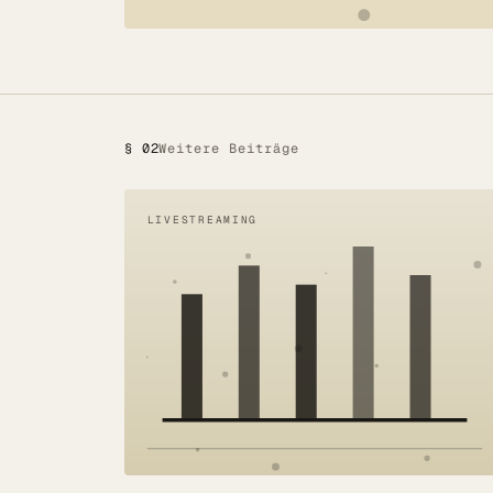
Referenzen
Mehr
BLOG
§ 02
Weitere Beiträge
UNTERNEHMEN
Über uns
LIVESTREAMING
Referenzen
Blog
SERVICE
DSGVO
Barrierefreiheit
Kontakt