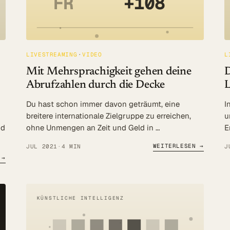
FR
+108
LIVESTREAMING
VIDEO
L
Mit Mehrsprachigkeit gehen deine
D
Abrufzahlen durch die Decke
L
Du hast schon immer davon geträumt, eine
I
breitere internationale Zielgruppe zu erreichen,
u
nd
ohne Unmengen an Zeit und Geld in …
E
WEITERLESEN →
JUL 2021
·
4 MIN
J
 →
KÜNSTLICHE INTELLIGENZ