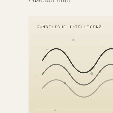
§ 01
Aktueller Beitrag
Alle Lösungen
Öffentlicher Sektor
KÜNSTLICHE INTELLIGENZ
SITZUNGSBETRIEB DIGITAL
LÖSUNGEN
Summaries
Voice AI Agents
Live-Untertitelung
Transkription
MEHR
Barrierefreiheit
Über uns