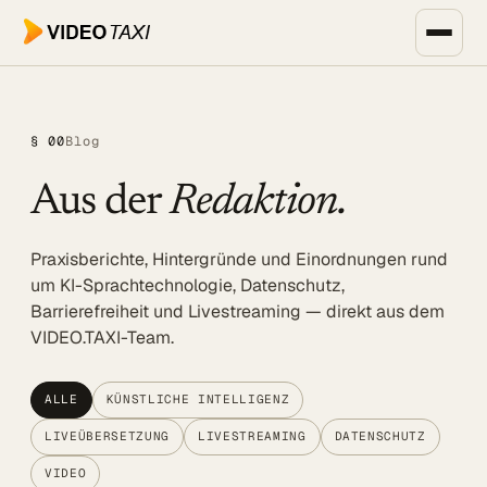
Zum Hauptinhalt springen
Unternehmen, Events & Medien
§ 00
Blog
SPEECH DIALOG
Aus der
Redaktion.
EVENTS & MEDIEN
SPEECH Events
Praxisberichte, Hintergründe und Einordnungen rund
Live-Untertitelung
um KI-Sprachtechnologie, Datenschutz,
Barrierefreiheit und Livestreaming — direkt aus dem
Livestreaming
VIDEO.TAXI-Team.
UNTERNEHMEN
Transkription
ALLE
KÜNSTLICHE INTELLIGENZ
LIVEÜBERSETZUNG
LIVESTREAMING
DATENSCHUTZ
Translator
VIDEO