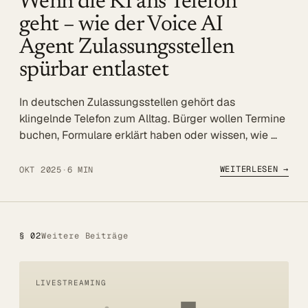
Wenn die KI ans Telefon
Referenzen
geht – wie der Voice AI
Agent Zulassungsstellen
Mehr
spürbar entlastet
BLOG
In deutschen Zulassungsstellen gehört das
UNTERNEHMEN
klingelnde Telefon zum Alltag. Bürger wollen Termine
Über uns
buchen, Formulare erklärt haben oder wissen, wie …
Referenzen
WEITERLESEN →
OKT 2025
·
6 MIN
Blog
SERVICE
DSGVO
§ 02
Weitere Beiträge
Barrierefreiheit
LIVESTREAMING
Kontakt