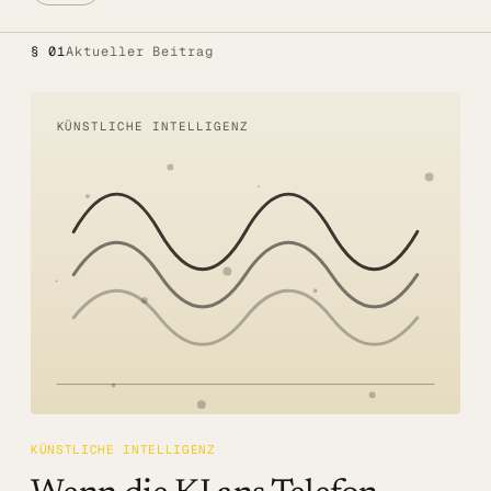
Alle Lösungen
§ 01
Aktueller Beitrag
Öffentlicher Sektor
SITZUNGSBETRIEB DIGITAL
KÜNSTLICHE INTELLIGENZ
LÖSUNGEN
Summaries
Voice AI Agents
Live-Untertitelung
Transkription
MEHR
Barrierefreiheit
KÜNSTLICHE INTELLIGENZ
Über uns