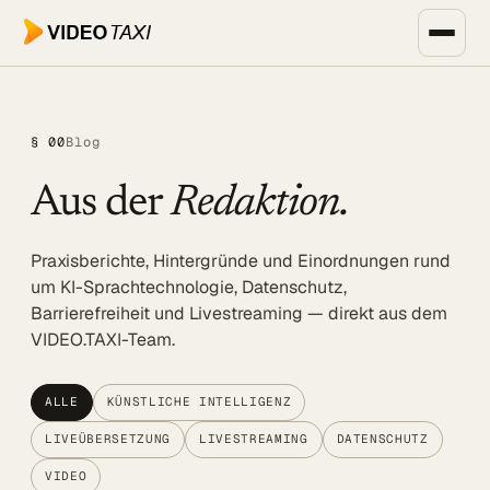
Zum Hauptinhalt springen
Unternehmen, Events & Medien
§ 00
Blog
SPEECH DIALOG
Aus der
Redaktion.
EVENTS & MEDIEN
SPEECH Events
Praxisberichte, Hintergründe und Einordnungen rund
Live-Untertitelung
um KI-Sprachtechnologie, Datenschutz,
Barrierefreiheit und Livestreaming — direkt aus dem
Livestreaming
VIDEO.TAXI-Team.
UNTERNEHMEN
Transkription
ALLE
KÜNSTLICHE INTELLIGENZ
LIVEÜBERSETZUNG
LIVESTREAMING
DATENSCHUTZ
Translator
VIDEO