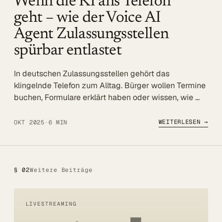
Wenn die KI ans Telefon
Referenzen
geht – wie der Voice AI
Agent Zulassungsstellen
Mehr
spürbar entlastet
BLOG
In deutschen Zulassungsstellen gehört das
UNTERNEHMEN
klingelnde Telefon zum Alltag. Bürger wollen Termine
Über uns
buchen, Formulare erklärt haben oder wissen, wie …
Referenzen
WEITERLESEN →
OKT 2025
·
6 MIN
Blog
SERVICE
DSGVO
§ 02
Weitere Beiträge
Barrierefreiheit
LIVESTREAMING
Kontakt