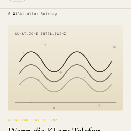
Alle Lösungen
§ 01
Aktueller Beitrag
Öffentlicher Sektor
SITZUNGSBETRIEB DIGITAL
KÜNSTLICHE INTELLIGENZ
LÖSUNGEN
Summaries
Voice AI Agents
Live-Untertitelung
Transkription
MEHR
Barrierefreiheit
KÜNSTLICHE INTELLIGENZ
Über uns