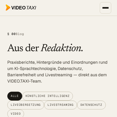
Zum Hauptinhalt springen
Unternehmen, Events & Medien
§ 00
Blog
SPEECH DIALOG
Aus der
Redaktion.
EVENTS & MEDIEN
SPEECH Events
Praxisberichte, Hintergründe und Einordnungen rund
Live-Untertitelung
um KI-Sprachtechnologie, Datenschutz,
Barrierefreiheit und Livestreaming — direkt aus dem
Livestreaming
VIDEO.TAXI-Team.
UNTERNEHMEN
Transkription
ALLE
KÜNSTLICHE INTELLIGENZ
LIVEÜBERSETZUNG
LIVESTREAMING
DATENSCHUTZ
Translator
VIDEO