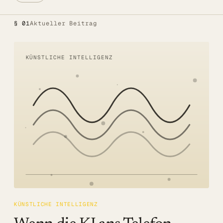
Alle Lösungen
§ 01
Aktueller Beitrag
Öffentlicher Sektor
SITZUNGSBETRIEB DIGITAL
KÜNSTLICHE INTELLIGENZ
LÖSUNGEN
Summaries
Voice AI Agents
Live-Untertitelung
Transkription
MEHR
Barrierefreiheit
KÜNSTLICHE INTELLIGENZ
Über uns