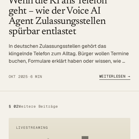
Wenn die KI ans Telefon
Referenzen
geht – wie der Voice AI
Agent Zulassungsstellen
Mehr
spürbar entlastet
BLOG
In deutschen Zulassungsstellen gehört das
UNTERNEHMEN
klingelnde Telefon zum Alltag. Bürger wollen Termine
Über uns
buchen, Formulare erklärt haben oder wissen, wie …
Referenzen
WEITERLESEN →
OKT 2025
·
6 MIN
Blog
SERVICE
DSGVO
§ 02
Weitere Beiträge
Barrierefreiheit
LIVESTREAMING
Kontakt